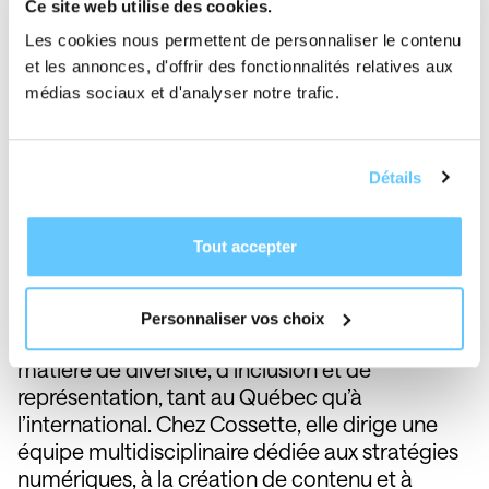
Ce site web utilise des cookies.
l’âme des histoires qui nous rassemblent.
Les cookies nous permettent de personnaliser le contenu
Chris Bergeron
Stratège créative | Leader numérique |
et les annonces, d'offrir des fonctionnalités relatives aux
Conférencière
médias sociaux et d'analyser notre trafic.
Chris Bergeron cumule près de 40 ans
d’expérience dans les médias, la création et la
communication. Elle a collaboré avec des
Détails
organisations majeures comme
La Presse
et
Radio‑Canada, dirigé le journal VOIR, puis
Tout accepter
occupé des postes clés en tant que directrice
de création en publicité.
Après avoir fait son coming out comme femme
Personnaliser vos choix
trans, elle est devenue une voix influente en
matière de diversité, d’inclusion et de
représentation, tant au Québec qu’à
l’international. Chez Cossette, elle dirige une
équipe multidisciplinaire dédiée aux stratégies
numériques, à la création de contenu et à