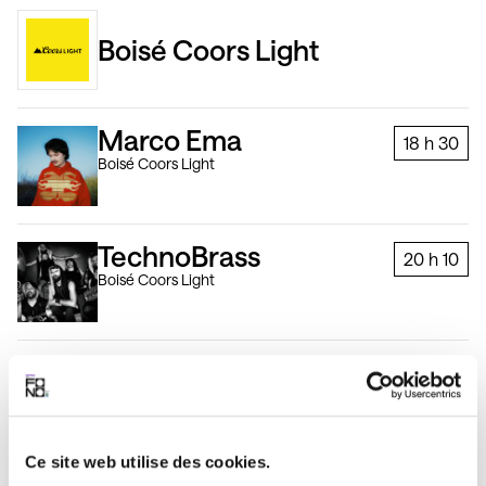
Boisé Coors Light
Marco Ema
18 h
30
Boisé Coors Light
TechnoBrass
20 h
10
Boisé Coors Light
Ariane Moffatt
21 h
50
Boisé Coors Light
Ce site web utilise des cookies.