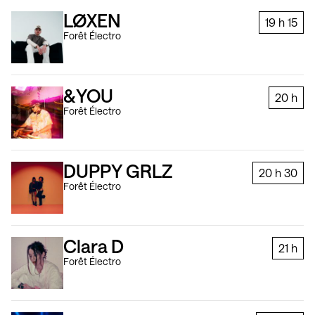
LØXEN
19 h
15
Forêt Électro
&YOU
20 h
Forêt Électro
DUPPY GRLZ
20 h
30
Forêt Électro
Clara D
21 h
Forêt Électro