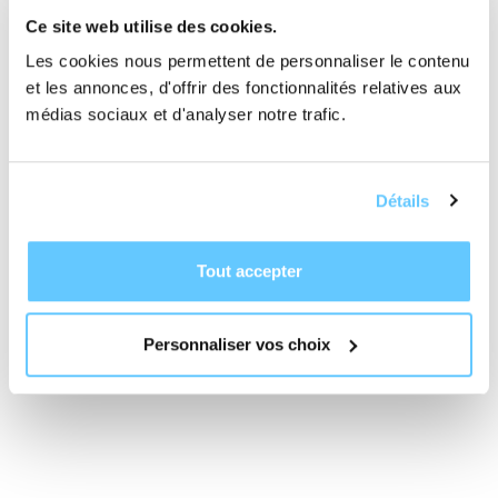
When It All Ends, un album mêlant électronique
Ce site web utilise des cookies.
et instruments acoustiques, qu’il présentera
Les cookies nous permettent de personnaliser le contenu
lors d’un spectacle immersif entouré de
et les annonces, d'offrir des fonctionnalités relatives aux
musicien·nes invité·es.
médias sociaux et d'analyser notre trafic.
Détails
Découvrir
Noche
Tout accepter
Personnaliser vos choix