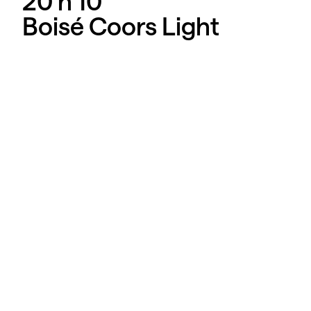
20 h
10
Boisé Coors Light