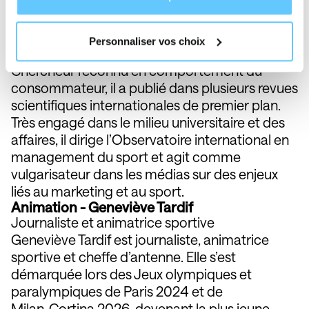
Doyen, FSA ULaval | Professeur en marketing
Frank Pons est professeur titulaire en marketing
à la Faculté des sciences de l’administration de
Personnaliser vos choix
l’Université Laval, où il est doyen depuis 2020.
Chercheur reconnu en comportement du
consommateur, il a publié dans plusieurs revues
scientifiques internationales de premier plan.
Très engagé dans le milieu universitaire et des
affaires, il dirige l’Observatoire international en
management du sport et agit comme
vulgarisateur dans les médias sur des enjeux
liés au marketing et au sport.
Animation - Geneviève Tardif
Journaliste et animatrice sportive
Geneviève Tardif est journaliste, animatrice
sportive et cheffe d’antenne. Elle s’est
démarquée lors des Jeux olympiques et
paralympiques de Paris 2024 et de
Milan‑Cortina 2026, devenant la plus jeune