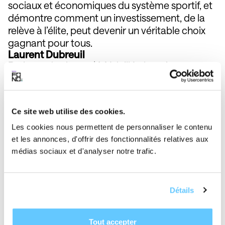
sociaux et économiques du système sportif, et
démontre comment un investissement, de la
relève à l’élite, peut devenir un véritable choix
gagnant pour tous.
Laurent Dubreuil
Patineur de vitesse | Médaillé olympique
Originaire de Lévis, Laurent Dubreuil est l’un des
plus grands patineurs de vitesse sur longue
piste de l’histoire. Spécialiste du sprint, il a
Ce site web utilise des cookies.
dominé la scène internationale pendant plus
d’une décennie, remportant notamment
Les cookies nous permettent de personnaliser le contenu
l’argent olympique au 1000 m à Pékin 2022 et
et les annonces, d'offrir des fonctionnalités relatives aux
médias sociaux et d'analyser notre trafic.
le bronze au 500 m à Milan‑Cortina 2026.
Reconnu pour sa détermination et son humilité,
il conjugue haute performance et fortes valeurs
humaines, puisant sa motivation autant dans le
Détails
sport que dans sa vie familiale.
Frank Pons
Tout accepter