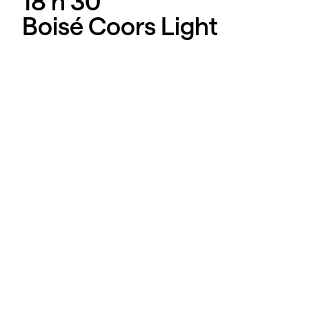
18 h
30
Boisé Coors Light